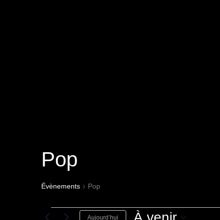
Aller
au
contenu
Pop
Évènements
Évènements
Pop
À venir
Aujourd’hui