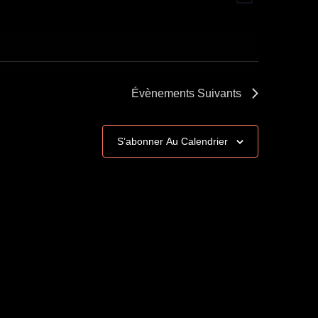
Liste
par
de
consultations
vues
Évènement
Évènements
Suivants
S’abonner Au Calendrier