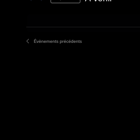
Sélectionnez
une
date.
Évènements
précédents