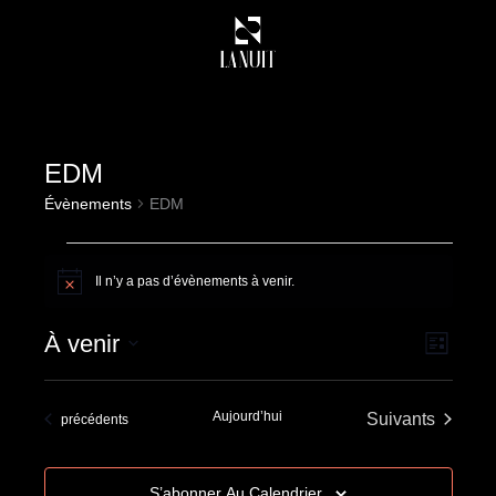
Aller
au
contenu
EDM
Évènements
Évènements
EDM
Il n’y a pas d’évènements à venir.
Notice
À venir
Navigation
Navigati
Liste
par
de
Sélectionnez
consultati
vues
une
Aujourd’hui
Évènements
Suivants
Évènements
précédents
Évènem
date.
S’abonner Au Calendrier